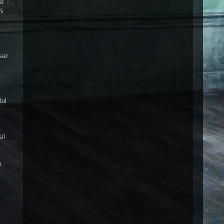
ad
0%
sar
dul
,
il
n