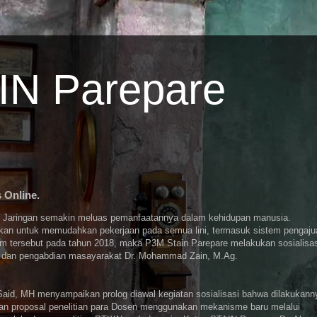
AIN Parepare
 Online.
 Jaringan semakin meluas pemanfaatannya dalam kehidupan manusia.
kan untuk memudahkan pekerjaan pada semua lini, termasuk sistem pengaju
tem tersebut pada tahun 2018, maka P3M Stain Parepare melakukan sosialisas
si dan pengabdian masayarakat Dr. Mohammad Zain, M.Ag.
Said, MH menyampaikan prolog diawal kegiatan sosialisasi bahwa dilakukann
juan proposal penelitian para Dosen menggunakan mekanisme baru melalui