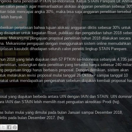
ngelola dana penelitian PTKIN se-Indonesia. Ketua STAIN Parepare Dr. Ahm
en calon peneliti agar memanfaatkan alokasi anggaran penelitian sebesar 3
tian tidak mencapai angka 30%, maka bisa saja anggaran penelitian tersebut
 lebih banyak.
berikan penjelasan bahwa tujuan alokasi anggaran diktis sebesar 30% untuk
g disiapkan untuk kegiatan Riset, publikasi dan pengabdian tahun 2018 sebe
nesia. Mekanisme pengajuan proposal penelitian tahun 2018 dilakukan secara
agama. Mekanisme pengajuan dengan menggunakan sistem online memudahkan
njelasan kasubdit dihadapan seluruh calon peneliti lingkup STAIN Parepare.
un 2018 yang telah diajukan oleh 57 PTKIN se-Indonesia sebanyak 4.735 ju
enelitian, sedangkan dana penelitian yang tersedia hanya sebesar 240 miliar
g perguruan tinggi harus berbasis proposal. Dengan demikian, sistem akan
tuk melakukan revisi proposal mulai tanggal 26 Oktober sampai tanggal 10
rakat untuk mendapatkan pengesahan sebelum diajukan kembali proposal has
proposal yang diajukan berbeda antara UIN dengan IAIN dan STAIN. UIN domina
ra IAIN dan STAIN lebih memilih riset penguatan akreditasi Prodi (hq).
as bulan mulai yang dimulai pada bulan Januari sampai Desember 2018,
rilis pada bulan Desember 2017. (hq)