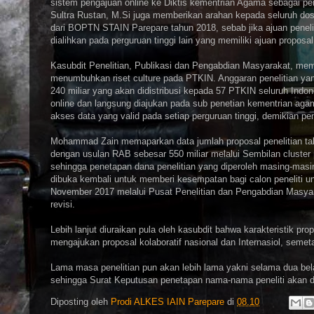
sistem pengajuan online ke Diktis kementrian Agama sebagai pe
Sultra Rustan, M.Si juga memberikan arahan kepada seluruh dos
dari BOPTN STAIN Parepare tahun 2018, sebab jika ajuan peneli
dialihkan pada perguruan tinggi lain yang memiliki ajuan proposal
Kasubdit Penelitian, Publikasi dan Pengabdian Masyarakat, mem
menumbuhkan riset culture pada PTKIN. Anggaran penelitian yan
240 miliar yang akan didistribusi kepada 57 PTKIN seluruh Indo
online dan langsung diajukan pada sub penetian kementrian 
akses data yang valid pada setiap perguruan tinggi, demikian pe
Mohammad Zain memaparkan data jumlah proposal penelitian tah
dengan usulan RAB sebesar 550 miliar melalui Sembilan cluster p
sehingga penetapan dana penelitian yang diperoleh masing-masin
dibuka kembali untuk memberi kesempatan bagi calon peneliti un
November 2017 melalui Pusat Penelitian dan Pengabdian Masya
revisi.
Lebih lanjut diuraikan pula oleh kasubdit bahwa karakteristik 
mengajukan proposal kolaboratif nasional dan Internasiol, semeta
Lama masa penelitian pun akan lebih lama yakni selama dua bel
sehingga Surat Keputusan penetapan nama-nama peneliti akan di
Diposting oleh
Prodi ALKES IAIN Parepare
di
08.10