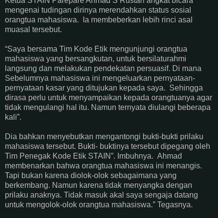
Ketua STAIN Parepare Ahmad S Rustan angkat bicara
mengenai tudingan dirinya merendahkan status sosial
orangtua mahasiswa. Ia membeberkan lebih rinci asal
muasal tersebut.
“Saya bersama Tim Kode Etik mengunjungi orangtua
mahasiswa yang bersangkutan, untuk bersilaturahmi
langsung dan melakukan pendekatan persuasif. Di mana
Sebelumnya mahasiswa ini mengeluarkan pernyataan-
pernyataan kasar yang ditujukan kepada saya. Sehingga
dirasa perlu untuk menyampaikan kepada orangtuanya agar
tidak mengulangi hal itu. Namun ternyata diulangi beberapa
kali”.
Dia bahkan menyebutkan mengantongi bukti-bukti prilaku
mahasiswa tersebut. Bukti- buktinya tersebut dipegang oleh
Tim Penegak Kode Etik STAIN”. Imbuhnya. Ahmad
membenarkan bahwa orangtua mahasiswa ini menangis.
Tapi bukan karena diolok-olok sebagaimana yang
berkembang. Namun karena tidak menyangka dengan
prilaku anaknya. Tidak masuk akal saya sengaja datang
untuk mengolok-olok orangtua mahasiswa.” Tegasnya.