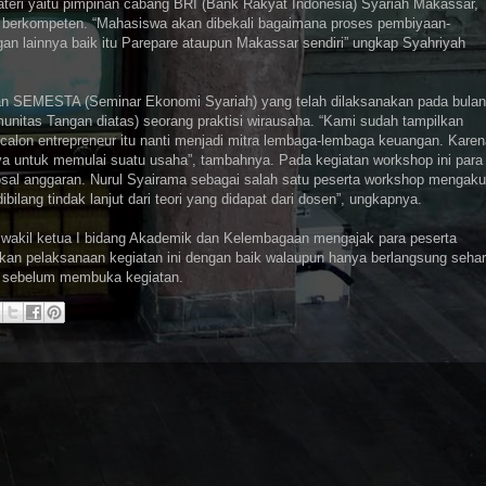
eri yaitu pimpinan cabang BRI (Bank Rakyat Indonesia) Syariah Makassar,
ng berkompeten. “Mahasiswa akan dibekali bagaimana proses pembiyaan-
n lainnya baik itu Parepare ataupun Makassar sendiri” ungkap Syahriyah
iatan SEMESTA (Seminar Ekonomi Syariah) yang telah dilaksanakan pada bulan
nitas Tangan diatas) seorang praktisi wirausaha. “Kami sudah tampilkan
n-calon entrepreneur itu nanti menjadi mitra lembaga-lembaga keuangan. Kare
a untuk memulai suatu usaha”, tambahnya. Pada kegiatan workshop ini para
sal anggaran. Nurul Syairama sebagai salah satu peserta workshop mengaku
bilang tindak lanjut dari teori yang didapat dari dosen”, ungkapnya.
 wakil ketua I bidang Akademik dan Kelembagaan mengajak para peserta
kan pelaksanaan kegiatan ini dengan baik walaupun hanya berlangsung sehar
a sebelum membuka kegiatan.