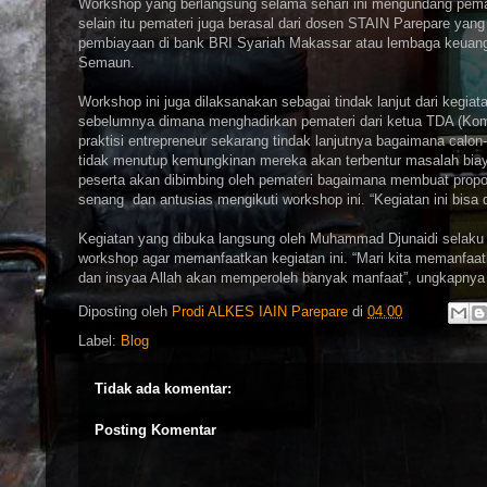
Workshop yang berlangsung selama sehari ini mengundang pemat
selain itu pemateri juga berasal dari dosen STAIN Parepare ya
pembiayaan di bank BRI Syariah Makassar atau lembaga keuanga
Semaun.
Workshop ini juga dilaksanakan sebagai tindak lanjut dari keg
sebelumnya dimana menghadirkan pemateri dari ketua TDA (Komu
praktisi entrepreneur sekarang tindak lanjutnya bagaimana calo
tidak menutup kemungkinan mereka akan terbentur masalah biay
peserta akan dibimbing oleh pemateri bagaimana membuat propo
senang dan antusias mengikuti workshop ini. “Kegiatan ini bisa di
Kegiatan yang dibuka langsung oleh Muhammad Djunaidi selaku
workshop agar memanfaatkan kegiatan ini. “Mari kita memanfaat
dan insyaa Allah akan memperoleh banyak manfaat”, ungkapny
Diposting oleh
Prodi ALKES IAIN Parepare
di
04.00
Label:
Blog
Tidak ada komentar:
Posting Komentar