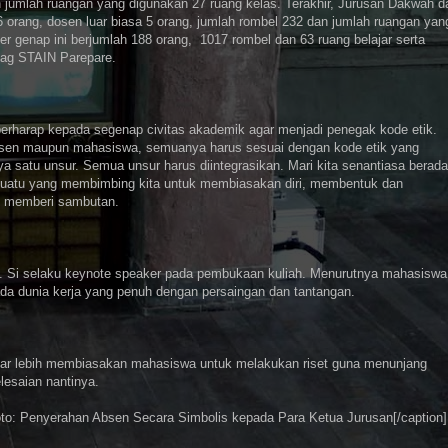
n jumlah ruangan yang digunakan 27 ruang kelas. Terakhir, Jurusan Dakwah d
orang, dosen luar biasa 5 orang, jumlah rombel 232 dan jumlah ruangan yan
r genap ini berjumlah 188 orang, 1017 rombel dan 63 ruang belajar serta
ubag STAIN Parepare.
rharap kepada segenap civitas akademik agar menjadi penegak kode etik.
dosen maupun mahasiswa, semuanya harus sesuai dengan kode etik yang
 satu unsur. Semua unsur harus diintegrasikan. Mari kita senantiasa berada
sesuatu yang membimbing kita untuk membiasakan diri, membentuk dan
t memberi sambutan.
 M. Si selaku keynote speaker pada pembukaan kuliah. Menurutnya mahasiswa
da dunia kerja yang penuh dengan persaingan dan tantangan.
agar lebih membiasakan mahasiswa untuk melakukan riset guna menunjang
esaian nantinya.
to: Penyerahan Absen Secara Simbolis kepada Para Ketua Jurusan[/caption]