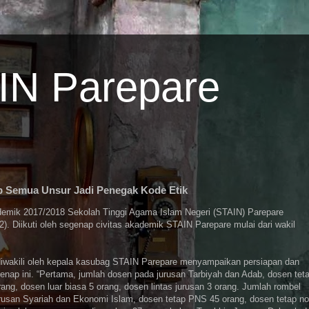
AIN Parepare
p Semua Unsur Jadi Penegak Kode Etik
emik 2017/2018 Sekolah Tinggi Agama Islam Negeri (STAIN) Parepare
). Diikuti oleh segenap civitas akademik STAIN Parepare mulai dari wakil
diwakili oleh kepala kasubag STAIN Parepare menyampaikan persiapan dan
ap ini. “Pertama, jumlah dosen pada jurusan Tarbiyah dan Adab, dosen tet
ang, dosen luar biasa 5 orang, dosen lintas jurusan 3 orang. Jumlah rombel
urusan Syariah dan Ekonomi Islam, dosen tetap PNS 45 orang, dosen tetap n