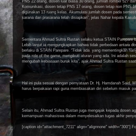
PNS 22 orang, dosen luar biasa 30 orang, jumlah rombel 527 da
Komunikasi, dosen tetap PNS 17 orang, dosen tetap non PNS 16 
digunakan 13 ruang kelas. Akumulasi jumlah dosen pada semeste
sarana dan prasarana telah disiapkan”, jelas Nahar kepala Kas
Sementara Ahmad Sultra Rustan selaku ketua STAIN Parepare be
Lebih lanjut ia mengungkapkan bahwa tidak perbedaan antara 
berlaku di STAIN Parepare. “Tidak ada yang mementingkan hanya
pada role of the game, mengikuti aturan yang ada. Ini adalah 
mengubah kebiasaan buruk kita”, ajak Ahmad Sultra Rustan saa
Hal ini pula sesuai dengan pernyataan Dr. Hj. Hamdanah Said,
harus berpakaian rapi guna membiasakan diri sebelum masuk pa
Selain itu, Ahmad Sultra Rustan juga mengajak kepada dosen 
kemampuan mahasiswa dalam menyelesaikan tugas akhir penyel
[caption id="attachment_7211" align="alignnone" width="300"]
Fo