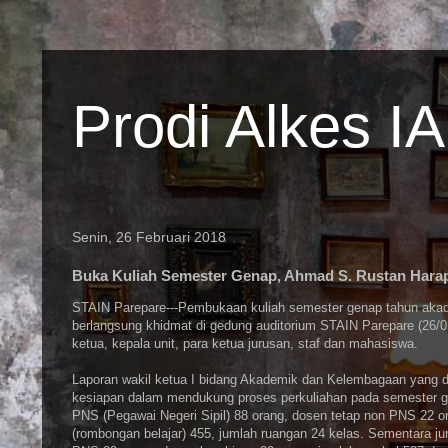
Prodi Alkes I
Senin, 26 Februari 2018
Buka Kuliah Semester Genap, Ahmad S. Rustan Hara
STAIN Parepare---Pembukaan kuliah semester genap tahun akad
berlangsung khidmat di gedung auditorium STAIN Parepare (26/02
ketua, kepala unit, para ketua jurusan, staf dan mahasiswa.
Laporan wakil ketua I bidang Akademik dan Kelembagaan yang 
kesiapan dalam mendukung proses perkuliahan pada semester gen
PNS (Pegawai Negeri Sipil) 88 orang, dosen tetap non PNS 22 or
(rombongan belajar) 455, jumlah ruangan 24 kelas. Sementara j