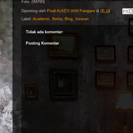
Foto: (IM/NN)
Diposting oleh
Prodi ALKES IAIN Parepare
di
05.14
Label:
Academic
,
Berita
,
Blog
,
Jurusan
Tidak ada komentar:
Posting Komentar