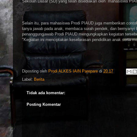
Sekolah Dasar (SD) yang telah disediakan oleh mahasiswa PI
Selain itu, para mahasiswa Prodi PIAUD juga memberikan contoh
tanya jawab pada anak, membaca surah pendek, dan bernyanyi b
penanggungjawab Prodi PIAUD mengungkapkan kegiatan tersebut d
"Kegiatan ini menciptakan keselarasan pendidikan anak serta 
Diposting oleh
Prodi ALKES IAIN Parepare
di
20.17
Label:
Berita
Tidak ada komentar:
Posting Komentar