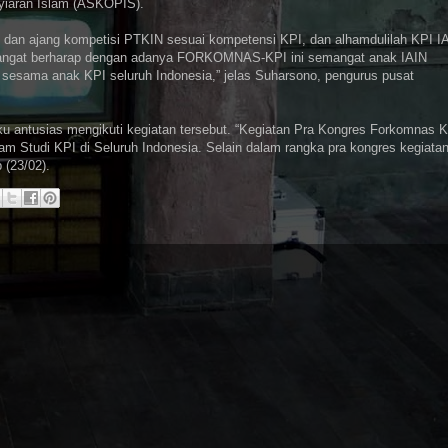
yiaran Islam (ASKOPIS).
i dan ajang kompetisi PTKIN sesuai kompetensi KPI, dan alhamdulilah KPI I
sangat berharap dengan adanya FORKOMNAS-KPI ini semangat anak IAIN
i sesama anak KPI seluruh Indonesia,” jelas Suharsono, pengurus pusat
u antusias mengikuti kegiatan tersebut. “Kegiatan Pra Kongres Forkomnas 
am Studi KPI di Seluruh Indonesia. Selain dalam rangka pra kongres kegiata
 (23/02).