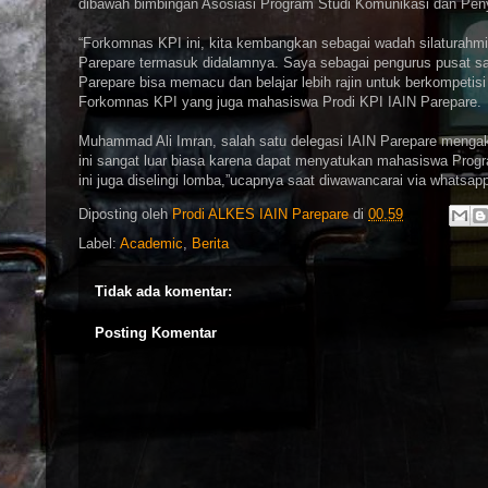
dibawah bimbingan Asosiasi Program Studi Komunikasi dan Pen
“Forkomnas KPI ini, kita kembangkan sebagai wadah silaturahm
Parepare termasuk didalamnya. Saya sebagai pengurus pusat 
Parepare bisa memacu dan belajar lebih rajin untuk berkompetis
Forkomnas KPI yang juga mahasiswa Prodi KPI IAIN Parepare.
Muhammad Ali Imran, salah satu delegasi IAIN Parepare mengak
ini sangat luar biasa karena dapat menyatukan mahasiswa Progr
ini juga diselingi lomba,”ucapnya saat diwawancarai via whatsapp
Diposting oleh
Prodi ALKES IAIN Parepare
di
00.59
Label:
Academic
,
Berita
Tidak ada komentar:
Posting Komentar