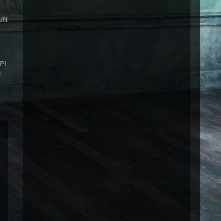
AIN
KPI
n